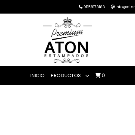
01158178183
info@ato
INICIO
PRODUCTOS
0