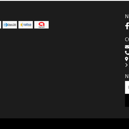
N
C
N