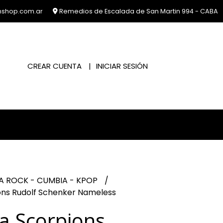
nshop.com.ar
Remedios de Escalada de San Martin 994 - CABA
CREAR CUENTA
INICIAR SESIÓN
A ROCK - CUMBIA - KPOP
ns Rudolf Schenker Nameless
a Scorpions