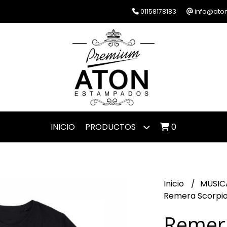
01158178183
info@ato
INICIO
PRODUCTOS
0
Inicio
MUSIC
Remera Scorpio
Remer