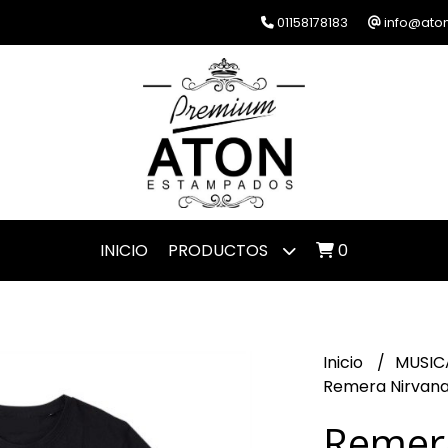
01158178183
info@ato
INICIO
PRODUCTOS
0
Inicio
MUSIC
Remera Nirvana 
Remer