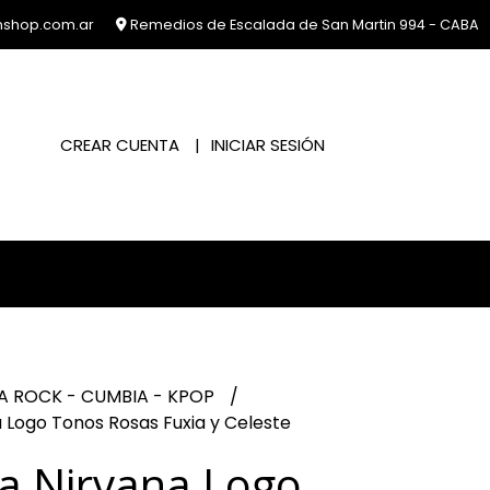
nshop.com.ar
Remedios de Escalada de San Martin 994 - CABA
CREAR CUENTA
INICIAR SESIÓN
A ROCK - CUMBIA - KPOP
Logo Tonos Rosas Fuxia y Celeste
a Nirvana Logo