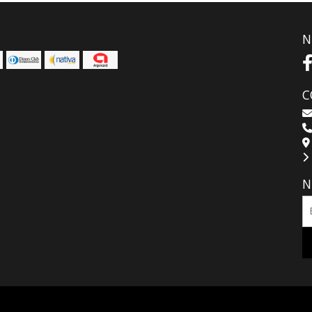
N
C
N