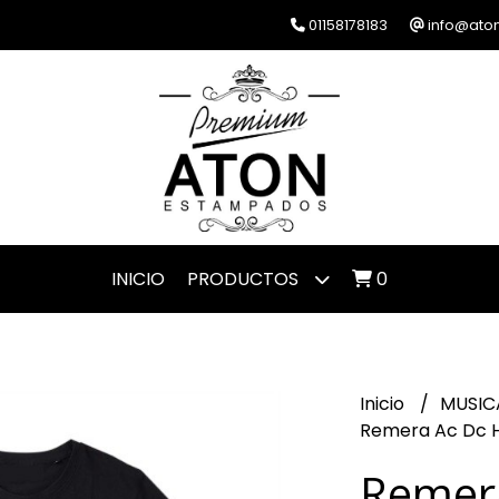
01158178183
info@ato
INICIO
PRODUCTOS
0
Inicio
MUSIC
Remera Ac Dc H
Remer