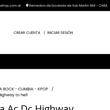
nshop.com.ar
Remedios de Escalada de San Martin 994 - CABA
CREAR CUENTA
INICIAR SESIÓN
A ROCK - CUMBIA - KPOP
ighway to hell
a Ac Dc Highway