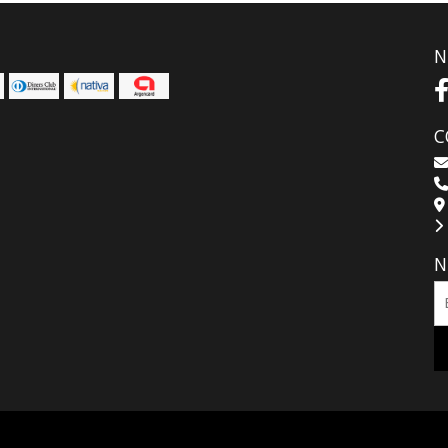
N
C
N