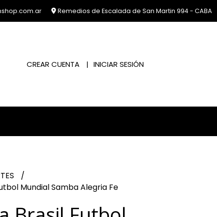
nshop.com.ar
Remedios de Escalada de San Martin 994 - CABA
CREAR CUENTA
INICIAR SESIÓN
RTES
utbol Mundial Samba Alegria Fe
 Brasil Futbol