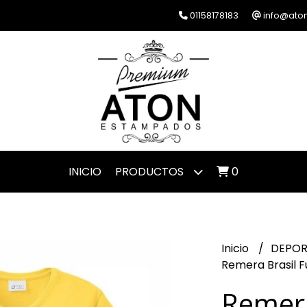
01158178183
info@ato
INICIO
PRODUCTOS
0
Inicio
DEPO
Remera Brasil F
Remera