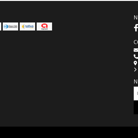
N
C
N